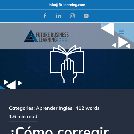
Skip
info@fb-learning.com
to
Facebook
LinkedIn
Instagram
YouTube
content
Categories:
Aprender Inglés
412 words
1.6 min read
¿Cómo corregir