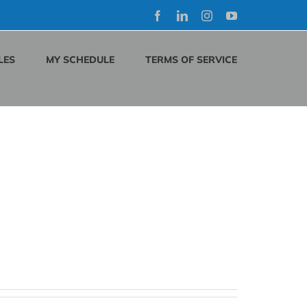
Facebook
LinkedIn
Instagram
YouTube
LES
MY SCHEDULE
TERMS OF SERVICE