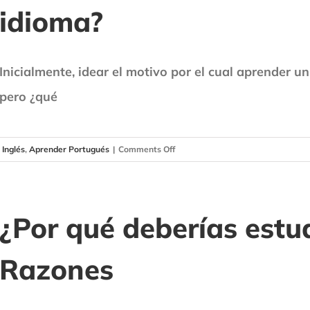
idioma?
Inicialmente, idear el motivo por el cual aprender 
pero ¿qué
on
Inglés
,
Aprender Portugués
|
Comments Off
¿Por
qué
es
importante
¿Por qué deberías estu
estudiar
otro
Razones
idioma?