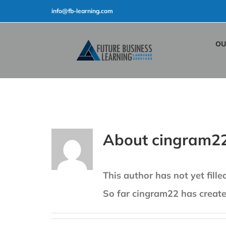
Skip
info@fb-learning.com
to
content
OU
About
cingram2
This author has not yet filled
So far cingram22 has created