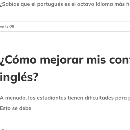
¿Sabías que el portugués es el octavo idioma más h
on
ents Off
¿Por
qué
deberías
estudiar
¿Cómo mejorar mis con
Portugués?
5
inglés?
Razones
A menudo, los estudiantes tienen dificultades para 
Esto se debe
on