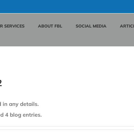
R SERVICES
ABOUT FBL
SOCIAL MEDIA
ARTIC
2
 in any details.
 4 blog entries.