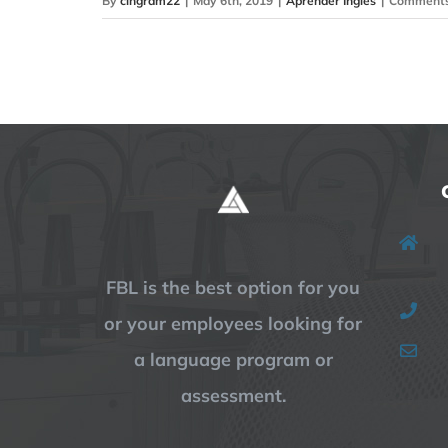
By
cingram22
|
May 6th, 2019
|
Aprender Inglés
|
Comments
FBL is the best option for you
or your employees looking for
a language program or
assessment.