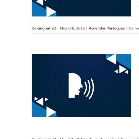
By
cingram22
|
May 6th, 2019
|
Aprender Portugués
|
Comm