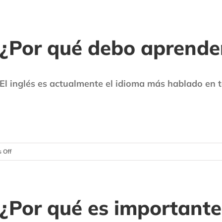
¿Por qué debo aprender
El inglés es actualmente el idioma más hablado en 
on
 Off
¿Por
qué
debo
aprender
¿Por qué es importante
inglés?